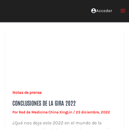
Ir
al
Acceder
Red Xinglin Medicina China
contenido
Notas de prensa
CONCLUSIONES DE LA GIRA 2022
Por
Red de Medicina China XingLin
/
23 diciembre, 2022
¿Qué nos deja este 2022 en el mundo de la