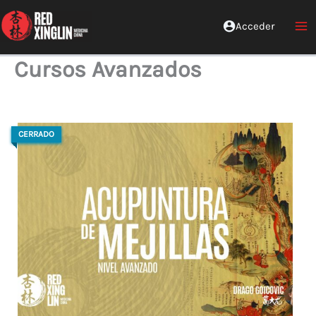
Ir
al
Acceder
Red Xinglin Medicina China
contenido
Cursos Avanzados
CERRADO