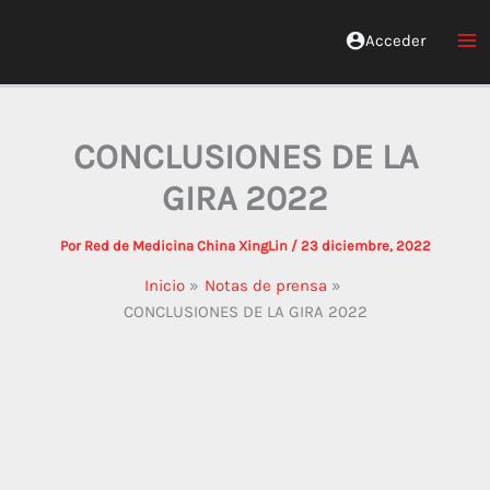
Ir
al
Acceder
Red Xinglin Medicina China
contenido
CONCLUSIONES DE LA
GIRA 2022
Por
Red de Medicina China XingLin
/
23 diciembre, 2022
Inicio
Notas de prensa
CONCLUSIONES DE LA GIRA 2022