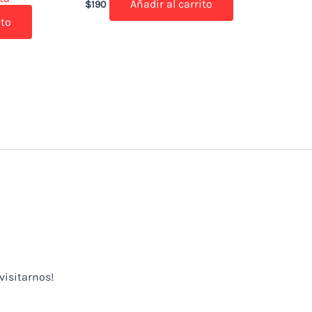
Añadir al carrito
$
190
ito
visitarnos!