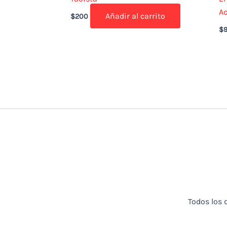
A
Añadir al carrito
$
200
$
Todos los 