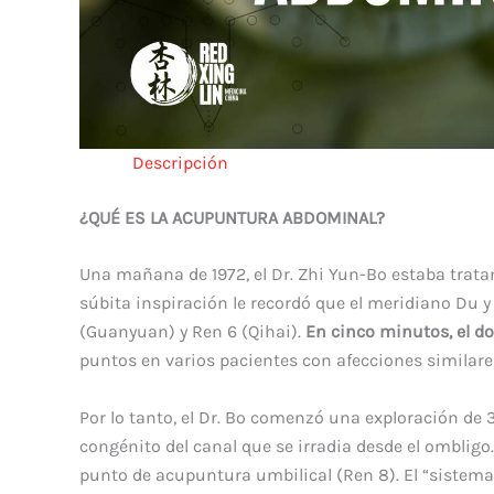
Descripción
¿QUÉ ES LA ACUPUNTURA ABDOMINAL?
Una mañana de 1972, el Dr. Zhi Yun-Bo estaba tratan
súbita inspiración le recordó que el meridiano Du 
(Guanyuan) y Ren 6 (Qihai).
En cinco minutos, el do
puntos en varios pacientes con afecciones similares
Por lo tanto, el Dr. Bo comenzó una exploración de 
congénito del canal que se irradia desde el ombligo
punto de acupuntura umbilical (Ren 8). El
“sistema