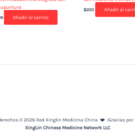
cupuntura
Añadir al carr
$
200
Añadir al carrito
99
derechos © 2026 Red Xinglin Medicina China ❤️ ¡Gracias por 
XingLin
Chinese Medicine
Network LLC