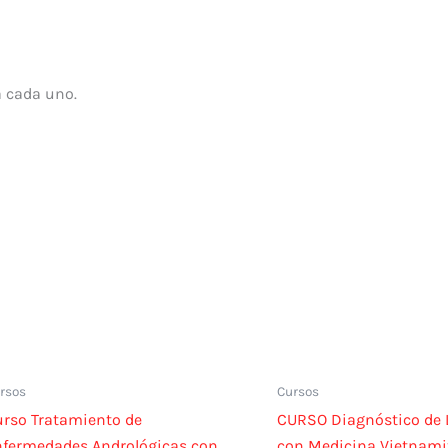
a cada uno.
rsos
Cursos
rso Tratamiento de
CURSO Diagnóstico de
nfermedades Andrológicas con
con Medicina Vietnami