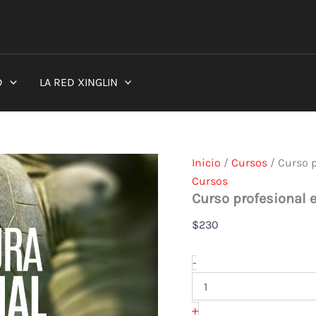
Curso
profesional
en
Acupuntura
Abdominal
cantidad
D
LA RED XINGLIN
Inicio
/
Cursos
/ Curso 
Cursos
Curso profesional
$
230
-
+