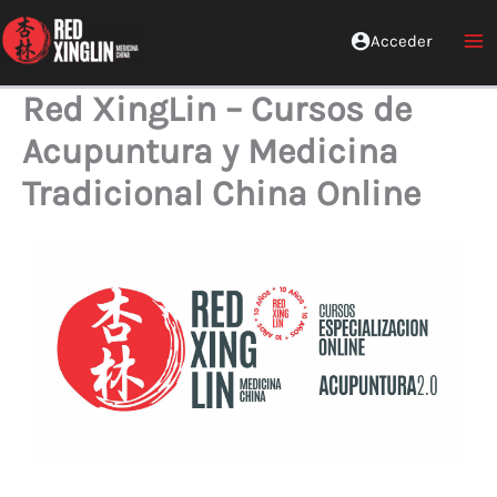
Ir
al
Acceder
Red Xinglin Medicina China
contenido
Red XingLin – Cursos de
Acupuntura y Medicina
Tradicional China Online