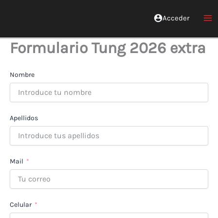
Ir
al
Acceder
Red Xinglin Medicina China
contenido
Formulario Tung 2026 extra
Nombre
Apellidos
Mail
Celular