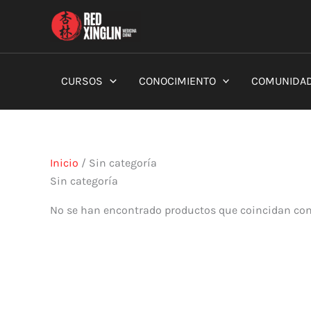
Ir
al
Red Xinglin Medicina China
contenido
CURSOS
CONOCIMIENTO
COMUNIDA
Inicio
/ Sin categoría
Sin categoría
No se han encontrado productos que coincidan con 