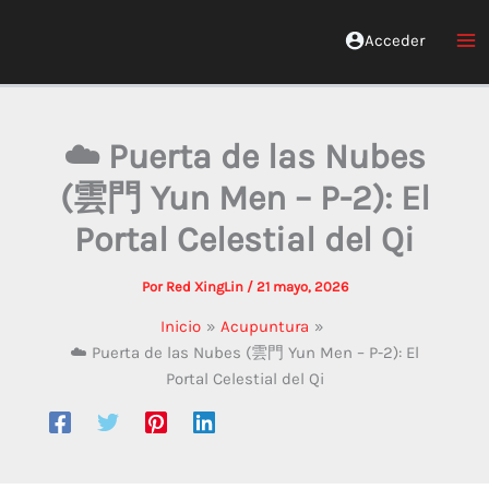
Ir
al
Acceder
Red Xinglin Medicina China
contenido
☁️ Puerta de las Nubes
(雲門 Yun Men – P-2): El
Portal Celestial del Qi
Por
Red XingLin
/
21 mayo, 2026
Inicio
Acupuntura
☁️ Puerta de las Nubes (雲門 Yun Men – P-2): El
Portal Celestial del Qi